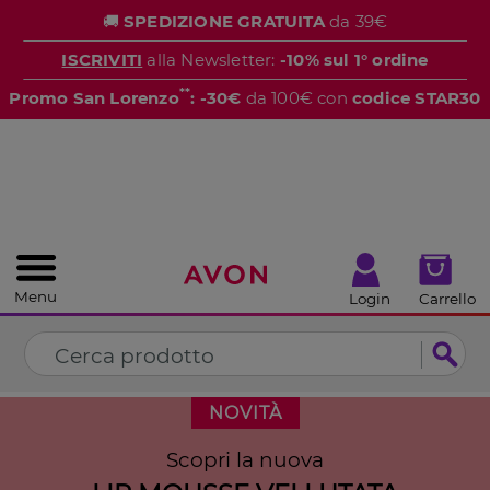
%
🚚
SPEDIZIONE GRATUITA
da 39€
CHIUDI
ISCRIVITI
alla Newsletter:
-10% sul 1° ordine
**
Promo San Lorenzo
: -30€
da 100€ con
codice STAR30
Menu
Login
Carrello
NOVITÀ
Scopri la nuova