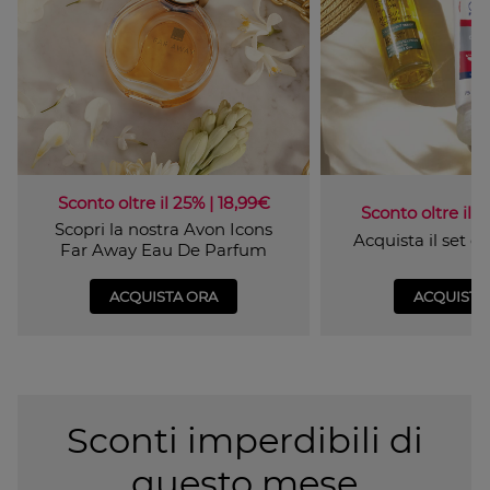
Sconto oltre il 25% | 18,99€
Sconto oltre il 4
Scopri la nostra Avon Icons
Acquista il set 
Far Away Eau De Parfum
ACQUISTA ORA
ACQUISTA
Sconti imperdibili di
questo mese