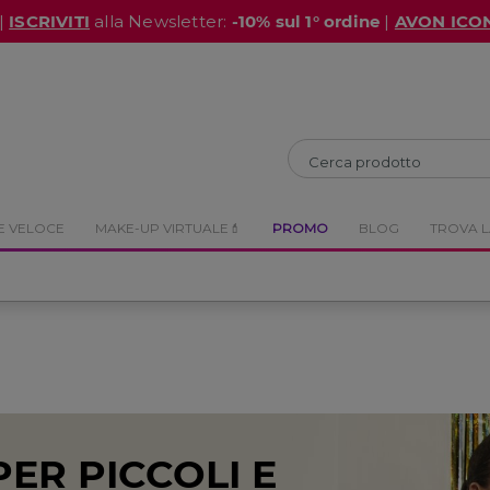
|
ISCRIVITI
alla Newsletter:
-10% sul 1° ordine
|
AVON ICO
CHIUDI
CHIUDI
E VELOCE
MAKE-UP VIRTUALE💄
PROMO
BLOG
TROVA L
PER PICCOLI E