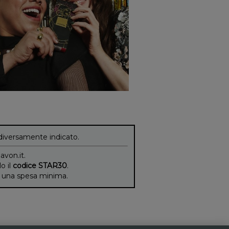
diversamente indicato.
 avon.it.
lo il
codice STAR30
.
di una spesa minima.