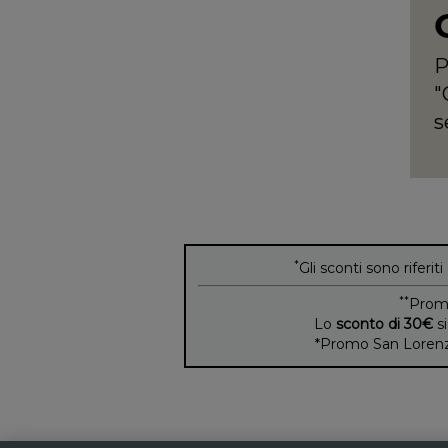
P
"
s
*
Gli sconti sono riferiti
**
Prom
Lo
sconto di 30€
si
*Promo San Lorenzo 