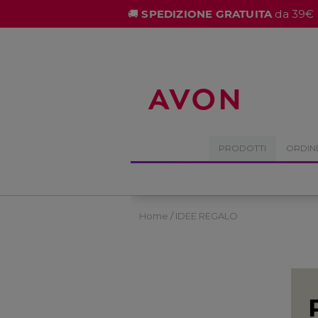
%
🚚
SPEDIZIONE GRATUITA
da 39€ 
PRODOTTI
ORDIN
Home
IDEE REGALO