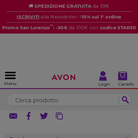
%
🚚
SPEDIZIONE GRATUITA
da 39€
CHIUDI
CHIUDI
ISCRIVITI
alla Newsletter:
-10% sul 1° ordine
**
Promo San Lorenzo
: -30€
da 100€ con
codice STAR30
Menu
Login
Carrello