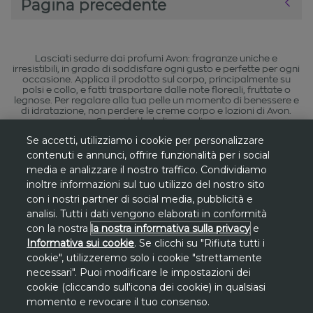
Pagina precedente
Lasciati sedurre dai profumi Avon: fragranze uniche e
irresistibili, in grado di soddisfare ogni gusto e perfette per ogni
occasione. Applica il prodotto sul corpo, principalmente su
polsi e collo, e fatti trasportare dalle note floreali, fruttate o
legnose. Per regalare alla tua pelle un momento di benessere e
di idratazione, non perdere le creme corpo e lozioni di Avon.
Scopri tutta la linea online.
Se accetti, utilizziamo i cookie per personalizzare
contenuti e annunci, offrire funzionalità per i social
media e analizzare il nostro traffico. Condividiamo
inoltre informazioni sul tuo utilizzo del nostro sito
*
Gli sconti sono riferiti al
prezzo più basso
con i nostri partner di social media, pubblicità e
degli ultimi 30 giorni
su www.avon.it, se
analisi. Tutti i dati vengono elaborati in conformità
non diversamente indicato.
con la nostra
la nostra informativa sulla privacy
e
Informativa sui cookie
. Se clicchi su "Rifiuta tutti i
**
cookie", utilizzeremo solo i cookie "strettamente
Promozione
Promo San Lorenzo valida
necessari". Puoi modificare le impostazioni dei
solo dal 7 al 10 agosto
sul sito avon.it.
cookie (cliccando sull'icona dei cookie) in qualsiasi
Lo
sconto di 30€
si applica, a fronte di una
momento e revocare il tuo consenso.