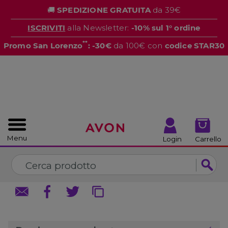
%
🚚
SPEDIZIONE GRATUITA
da 39€
CHIUDI
CHIUDI
ISCRIVITI
alla Newsletter:
-10% sul 1° ordine
**
Promo San Lorenzo
: -30€
da 100€ con
codice STAR30
Menu
Login
Carrello