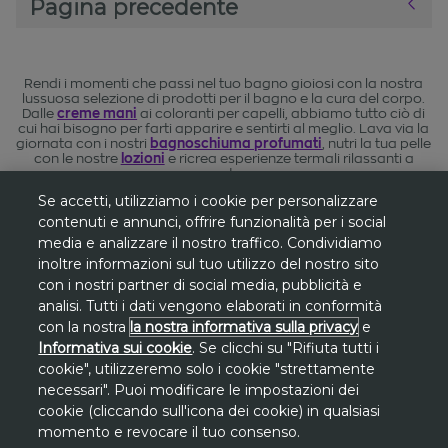
Pagina precedente
Rendi i momenti che passi nel tuo bagno gioiosi con la nostra
lussuosa selezione di prodotti per il bagno e la cura del corpo.
Dalle
creme mani
ai coloranti per capelli, abbiamo tutto ciò di
cui hai bisogno per farti apparire e sentirti al meglio. Lava via la
giornata con i nostri
bagnoschiuma profumati
, nutri la tua pelle
con le nostre
lozioni
e ricrea esperienze termali rilassanti a
casa tua.
Se accetti, utilizziamo i cookie per personalizzare
contenuti e annunci, offrire funzionalità per i social
media e analizzare il nostro traffico. Condividiamo
inoltre informazioni sul tuo utilizzo del nostro sito
*
Gli sconti sono riferiti al
prezzo più basso
con i nostri partner di social media, pubblicità e
degli ultimi 30 giorni
su www.avon.it, se
analisi. Tutti i dati vengono elaborati in conformità
non diversamente indicato.
con la nostra
la nostra informativa sulla privacy
e
Informativa sui cookie
. Se clicchi su "Rifiuta tutti i
**
cookie", utilizzeremo solo i cookie "strettamente
Promozione
Promo San Lorenzo valida
necessari". Puoi modificare le impostazioni dei
solo dal 7 al 10 agosto
sul sito avon.it.
cookie (cliccando sull'icona dei cookie) in qualsiasi
Lo
sconto di 30€
si applica, a fronte di una
momento e revocare il tuo consenso.