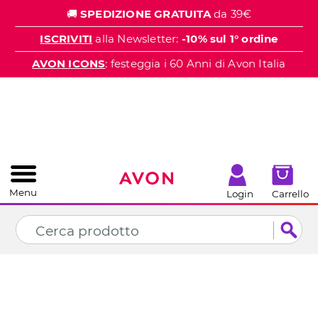
%
🚚
SPEDIZIONE GRATUITA
da 39€
CHIUDI
ISCRIVITI
alla Newsletter:
-10% sul 1° ordine
AVON ICONS
: festeggia i 60 Anni di Avon Italia
Menu
Login
Carrello