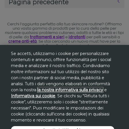
Pagina precedente
Cerchi l'aggiunta perfetta alla tua skincare routine? Offriamo
una vasta gamma di prodotti per la cura della pelle per
risolvere qualsiasi problema cutaneo, adatti a tutte le età e i tipi
di pelle: da
trattamenti e sieri
e
idratanti
per pelli sensibili a
creme anti-età
. Se stai cercando un nuovo must have per la
cura della pelle, lo troverai su Avon.
Se accetti, utilizziamo i cookie per personalizzare
contenuti e annunci, offrire funzionalità per i social
media e analizzare il nostro traffico. Condividiamo
inoltre informazioni sul tuo utilizzo del nostro sito
*
Gli sconti sono riferiti al
prezzo più basso
con i nostri partner di social media, pubblicità e
degli ultimi 30 giorni
su www.avon.it, se
analisi. Tutti i dati vengono elaborati in conformità
non diversamente indicato.
con la nostra
la nostra informativa sulla privacy
e
Informativa sui cookie
. Se clicchi su "Rifiuta tutti i
**
cookie", utilizzeremo solo i cookie "strettamente
Promozione
Promo San Lorenzo valida
necessari". Puoi modificare le impostazioni dei
solo dal 7 al 10 agosto
sul sito avon.it.
cookie (cliccando sull'icona dei cookie) in qualsiasi
Lo
sconto di 30€
si applica, a fronte di una
momento e revocare il tuo consenso.
spesa minima di 100€
, inserendo a carrello