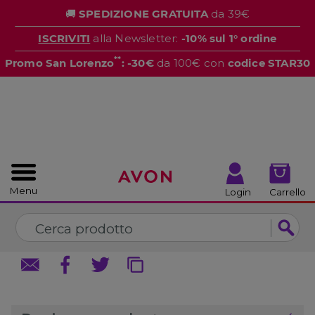
%
🚚
SPEDIZIONE GRATUITA
da 39€
CHIUDI
CHIUDI
ISCRIVITI
alla Newsletter:
-10% sul 1° ordine
**
Promo San Lorenzo
: -30€
da 100€ con
codice STAR30
Menu
Login
Carrello