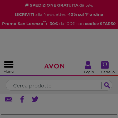
%
🚚
SPEDIZIONE GRATUITA
da 39€
CHIUDI
ISCRIVITI
alla Newsletter:
-10% sul 1° ordine
**
Promo San Lorenzo
: -30€
da 100€ con
codice STAR30
Menu
Login
Carrello