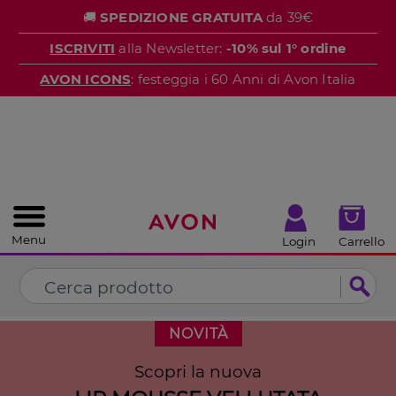
%
🚚
SPEDIZIONE GRATUITA
da 39€
CHIUDI
ISCRIVITI
alla Newsletter:
-10% sul 1° ordine
AVON ICONS
: festeggia i 60 Anni di Avon Italia
Menu
Login
Carrello
NOVITÀ
Scopri la nuova