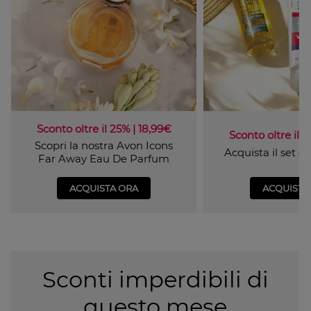
Sconto oltre il 25% | 18,99€
Sconto oltre il 4
Scopri la nostra Avon Icons
Acquista il set 
Far Away Eau De Parfum
ACQUISTA ORA
ACQUISTA
Sconti imperdibili di
questo mese