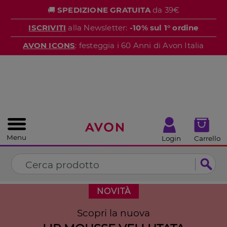
%
🚚
SPEDIZIONE GRATUITA
da 39€
CHIUDI
ISCRIVITI
alla Newsletter:
-10% sul 1° ordine
AVON ICONS
: festeggia i 60 Anni di Avon Italia
Menu
Login
Carrello
NOVITÀ
Scopri la nuova