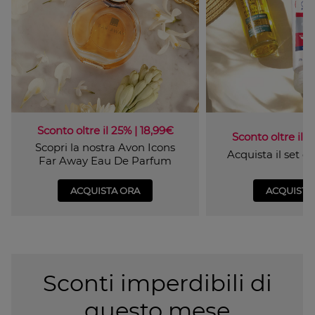
Sconto oltre il 25% | 18,99€
Sconto oltre il 4
Scopri la nostra Avon Icons
Acquista il set 
Far Away Eau De Parfum
ACQUISTA ORA
ACQUISTA
Sconti imperdibili di
questo mese