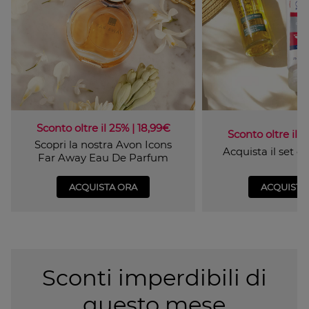
Sconto oltre il 25% | 18,99€
Sconto oltre il 4
Scopri la nostra Avon Icons
Acquista il set 
Far Away Eau De Parfum
ACQUISTA ORA
ACQUISTA
Sconti imperdibili di
questo mese