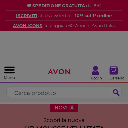
%
🚚
SPEDIZIONE GRATUITA
da 39€
CHIUDI
ISCRIVITI
alla Newsletter:
-10% sul 1° ordine
AVON ICONS
: festeggia i 60 Anni di Avon Italia
Menu
Login
Carrello
NOVITÀ
Scopri la nuova