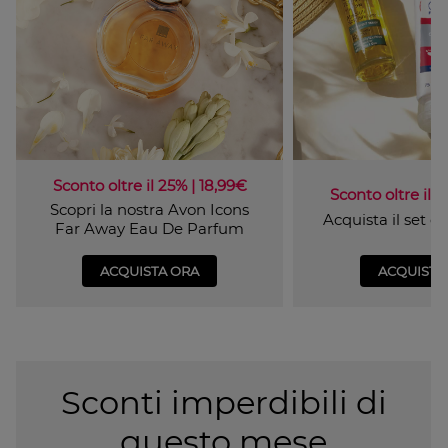
Sconto oltre il 25% | 18,99€
Sconto oltre il 4
Scopri la nostra Avon Icons
Acquista il set 
Far Away Eau De Parfum
ACQUISTA ORA
ACQUISTA
Sconti imperdibili di
questo mese