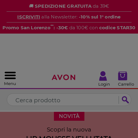
%
🚚
SPEDIZIONE GRATUITA
da 39€
CHIUDI
ISCRIVITI
alla Newsletter:
-10% sul 1° ordine
**
Promo San Lorenzo
: -30€
da 100€ con
codice STAR30
Menu
Login
Carrello
NOVITÀ
Scopri la nuova