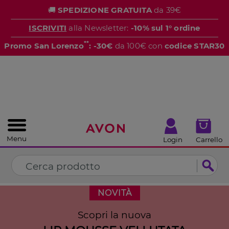
%
🚚
SPEDIZIONE GRATUITA
da 39€
CHIUDI
ISCRIVITI
alla Newsletter:
-10% sul 1° ordine
**
Promo San Lorenzo
: -30€
da 100€ con
codice STAR30
Menu
Login
Carrello
NOVITÀ
Scopri la nuova