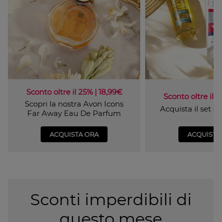
Sconto oltre il 25% | 18,99€
Sconto oltre il 4
Scopri la nostra Avon Icons
Acquista il set 
Far Away Eau De Parfum
ACQUISTA ORA
ACQUISTA
Sconti imperdibili di
questo mese