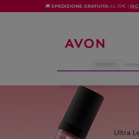
%
🚚
SPEDIZIONE GRATUITA
da 39€ |
ISC
PRODOTTI
ORDIN
Ultra L