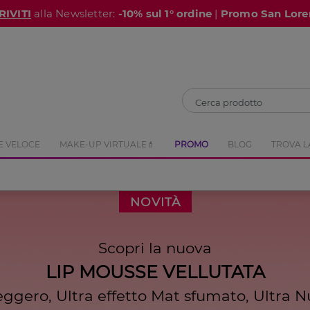
RIVITI
alla Newsletter:
-10% sul 1° ordine
|
Promo San Lore
CHIUDI
E VELOCE
MAKE-UP VIRTUALE💄
PROMO
BLOG
TROVA L
NOVITÀ
Scopri la nuova
LIP MOUSSE VELLUTATA
eggero, Ultra effetto Mat sfumato, Ultra N