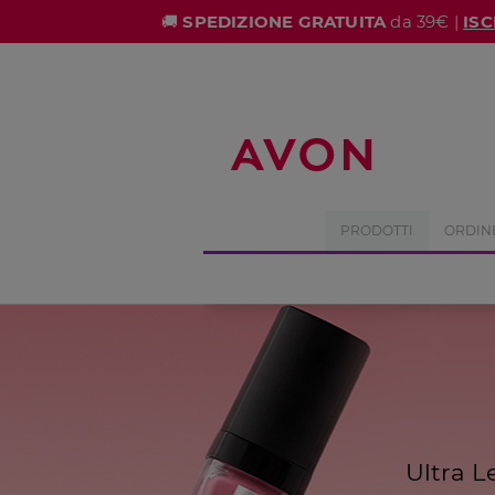
%
🚚
SPEDIZIONE GRATUITA
da 39€ |
ISC
PRODOTTI
ORDIN
Ultra L