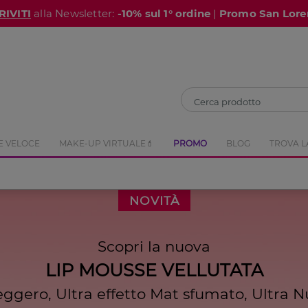
RIVITI
alla Newsletter:
-10% sul 1° ordine
|
Promo San Lore
CHIUDI
E VELOCE
MAKE-UP VIRTUALE💄
PROMO
BLOG
TROVA L
NOVITÀ
Scopri la nuova
LIP MOUSSE VELLUTATA
eggero, Ultra effetto Mat sfumato, Ultra N