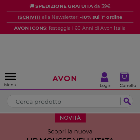
%
🚚
SPEDIZIONE GRATUITA
da 39€
CHIUDI
ISCRIVITI
alla Newsletter:
-10% sul 1° ordine
AVON ICONS
: festeggia i 60 Anni di Avon Italia
Menu
Login
Carrello
NOVITÀ
Scopri la nuova