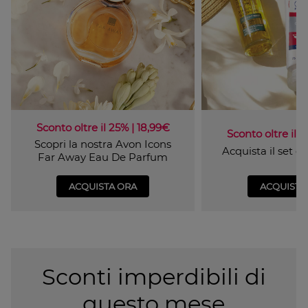
Sconto oltre il 25% | 18,99€
Sconto oltre il 4
Scopri la nostra Avon Icons
Acquista il set 
Far Away Eau De Parfum
ACQUISTA ORA
ACQUISTA
Sconti imperdibili di
questo mese