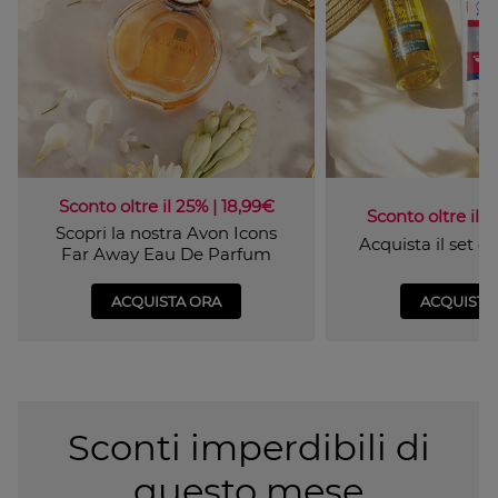
Sconto oltre il 25% | 18,99€
Sconto oltre il 4
Scopri la nostra Avon Icons
Acquista il set 
Far Away Eau De Parfum
ACQUISTA ORA
ACQUISTA
Sconti imperdibili di
questo mese