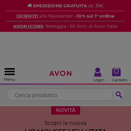
%
🚚
SPEDIZIONE GRATUITA
da 39€
CHIUDI
ISCRIVITI
alla Newsletter:
-10% sul 1° ordine
AVON ICONS
: festeggia i 60 Anni di Avon Italia
Menu
Login
Carrello
NOVITÀ
Scopri la nuova