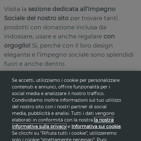
Visita la
sezione dedicata all’Impegno
Sociale del nostro sito
per trovare tanti
prodotti con donazione inclusa da
indossare, usare e anche regalare
con
orgoglio!
Sì, perché con il loro design
elegante e l’impegno sociale sono splendidi
fuori e anche dentro.
Se accetti, utilizziamo i cookie per personalizzare
contenuti e annunci, offrire funzionalità per i
Non ci credi?
Dai un’occhiata
a:
social media e analizzare il nostro traffico.
Condividiamo inoltre informazioni sul tuo utilizzo
del nostro sito con i nostri partner di social
media, pubblicità e analisi. Tutti i dati vengono
elaborati in conformità con la nostra
la nostra
informativa sulla privacy
e
Informativa sui cookie
.
Se clicchi su "Rifiuta tutti i cookie", utilizzeremo
solo i cookie "strettamente necessari". Puoi