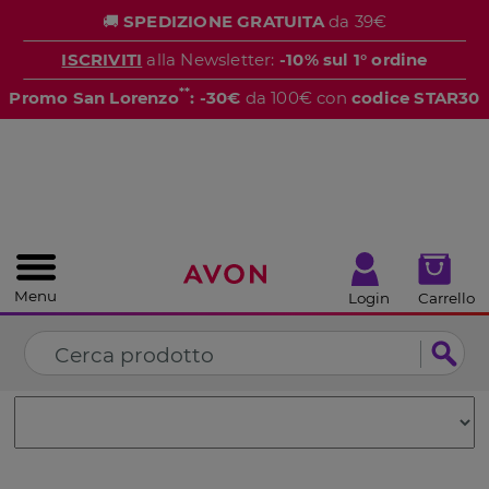
%
🚚
SPEDIZIONE GRATUITA
da 39€
CHIUDI
ISCRIVITI
alla Newsletter:
-10% sul 1° ordine
**
Promo San Lorenzo
: -30€
da 100€ con
codice STAR30
Menu
Login
Carrello