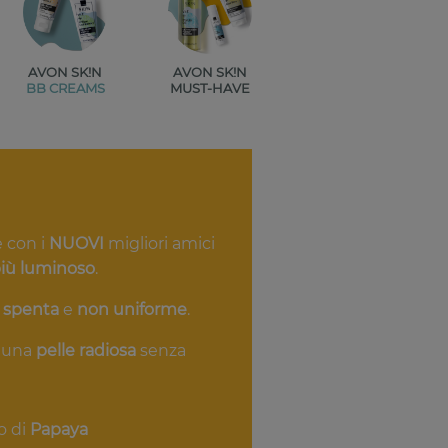
AVON SK!N
AVON SK!N
BB CREAMS
MUST-HAVE
e con i
NUOVI
migliori amici
iù luminoso
.
e spenta
e
non uniforme
.
 una
pelle radiosa
senza
o di
Papaya