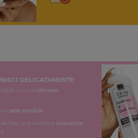
ENISCI DELICATAMENTE
ensibile con una
skincare
 una
pelle sensibile
.
-in-1
per una semplice
idratazione
à.