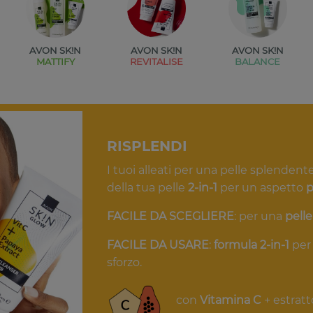
AVON SK!N
AVON SK!N
AVON SK!N
MATTIFY
REVITALISE
BALANCE
RISPLENDI
I tuoi alleati per una pelle splendent
della tua pelle
2-in-1
per un aspetto
p
FACILE DA SCEGLIERE
: per una
pell
FACILE DA USARE
:
formula 2-in-1
per
sforzo.
con
Vitamina C
+ estratt