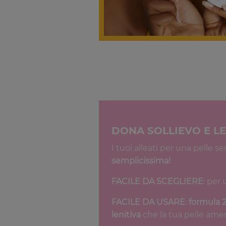
DONA SOLLIEVO E L
I tuoi alleati per una pelle s
semplicissima!
FACILE DA SCEGLIERE
: per
FACILE DA USARE
:
formula 2
lenitiva
che la tua pelle amer