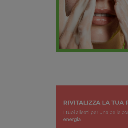
RIVITALIZZA LA TUA 
I tuoi alleati per una pelle 
energia
.