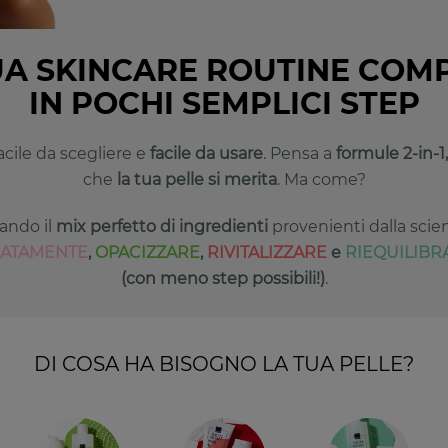
UA SKINCARE ROUTINE COM
IN POCHI SEMPLICI STEP
acile da scegliere e
facile da usare
. Pensa a
formule 2-in-1
che
la tua pelle si merita
. Ma come?
ando il
mix perfetto di ingredienti
provenienti dalla scien
CATAMENTE
,
OPACIZZARE
,
RIVITALIZZARE
e
RIEQUILIBR
(con meno step possibili!)
.
DI COSA HA BISOGNO LA TUA PELLE?