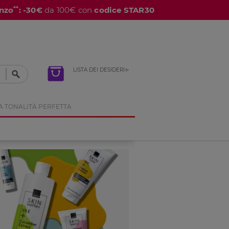
**
nzo
: -30€
da 100€ con
codice STAR30
LISTA DEI DESIDERI
A TONALITÀ PERFETTA