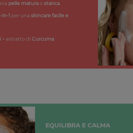
 una
pelle matura
o
stanca
.
-in-1
per una
skincare facile e
3
+ estratto di
Curcuma
EQUILIBRA E CALMA