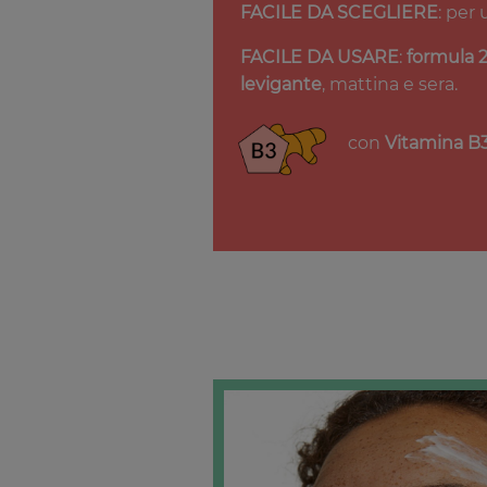
FACILE DA SCEGLIERE
: per
FACILE DA USARE
:
formula 2
levigante
, mattina e sera.
con
Vitamina B