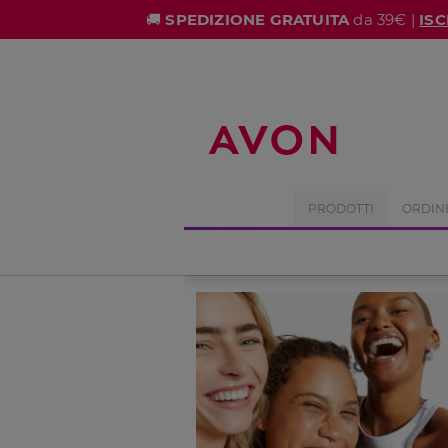
%
🚚
SPEDIZIONE GRATUITA
da 39€ |
ISC
PRODOTTI
ORDIN