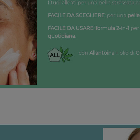
I tuoi alleati per una pelle stressata 
FACILE DA SCEGLIERE
: per una
pelle
FACILE DA USARE
:
formula 2-in-1
per
quotidiana
.
con
Allantoina
+ olio di
C