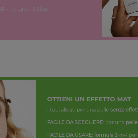
B5
+ estratto di
Cica
OTTIENI UN EFFETTO MAT
I tuoi alleati per una pelle
senza effet
FACILE DA SCEGLIERE
: per una
pelle
FACILE DA USARE
:
formula 2-in-1
per