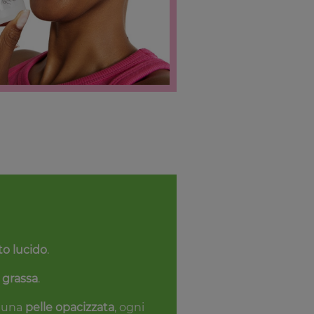
to lucido
.
 grassa
.
 una
pelle opacizzata
, ogni