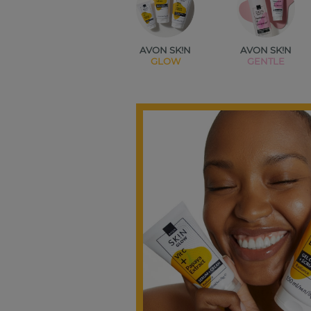
AVON SK!N
AVON SK!N
GLOW
GENTLE