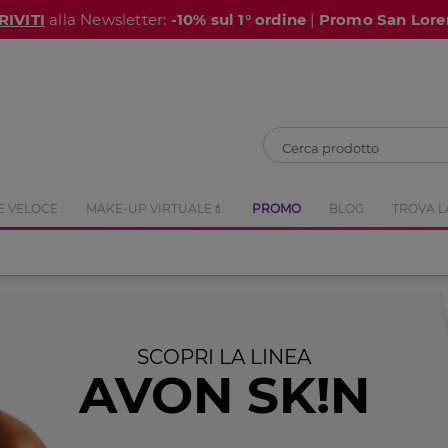
RIVITI
alla Newsletter:
-10% sul 1° ordine
|
Promo San Lore
CHIUDI
E VELOCE
MAKE-UP VIRTUALE💄
PROMO
BLOG
TROVA L
SCOPRI LA LINEA
AVON SK!N