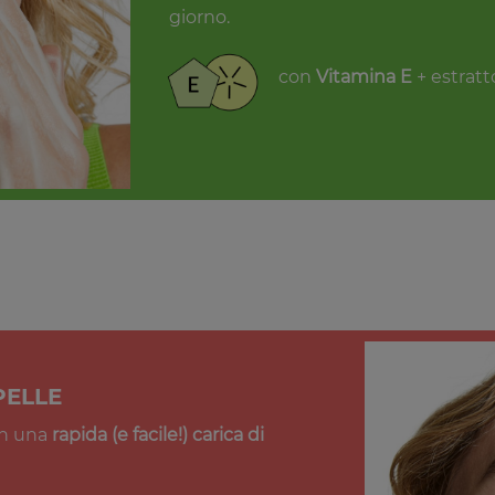
giorno.
con
Vitamina E
+ estratt
PELLE
con una
rapida (e facile!) carica di