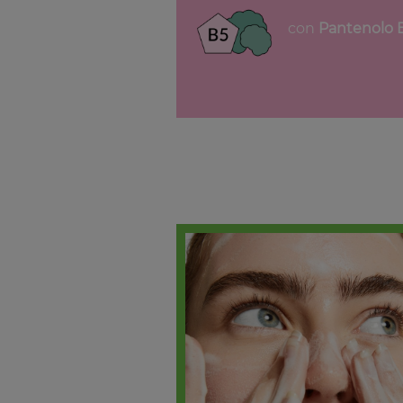
con
Pantenolo 