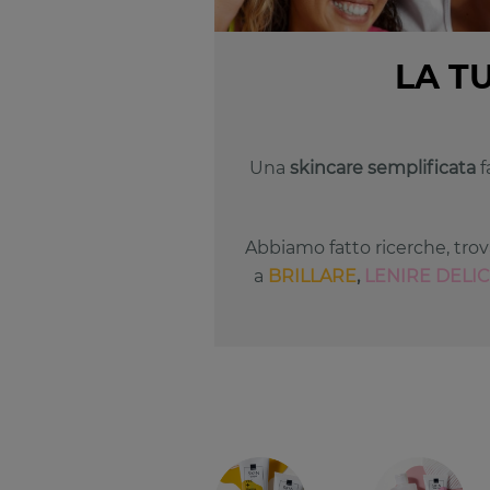
LA T
Una
skincare semplificata
f
Abbiamo fatto ricerche, trov
a
BRILLARE
,
LENIRE DELI