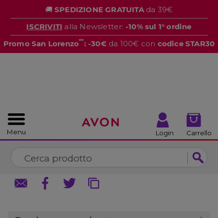
%
🚚
SPEDIZIONE GRATUITA
da 39€
CHIUDI
CHIUDI
ISCRIVITI
alla Newsletter:
-10% sul 1° ordine
**
Promo San Lorenzo
: -30€
da 100€ con
codice STAR30
Menu
Login
Carrello