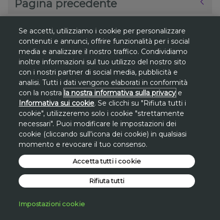
Pagina precedente
Se accetti, utilizziamo i cookie per personalizzare
contenuti e annunci, offrire funzionalità per i social
media e analizzare il nostro traffico. Condividiamo
*
inoltre informazioni sul tuo utilizzo del nostro sito
Gli sconti sono riferiti al
prezzo più basso
con i nostri partner di social media, pubblicità e
degli ultimi 30 giorni
su www.avon.it, se
analisi. Tutti i dati vengono elaborati in conformità
non diversamente indicato.
con la nostra
la nostra informativa sulla privacy
e
Informativa sui cookie
. Se clicchi su "Rifiuta tutti i
**
Promozione
Promo San Lorenzo valida
cookie", utilizzeremo solo i cookie "strettamente
solo dal 7 al 10 agosto
sul sito avon.it.
necessari". Puoi modificare le impostazioni dei
cookie (cliccando sull'icona dei cookie) in qualsiasi
Lo
sconto di 30€
si applica, a fronte di una
momento e revocare il tuo consenso.
spesa minima di 100€
, inserendo a carrello
il
Accetta tutti i cookie
codice STAR30
.
*Promo San Lorenzo applicata
Rifiuta tutti
direttamente sul valore dell'intero carrello a
fronte di una spesa minima.
Impostazioni cookie