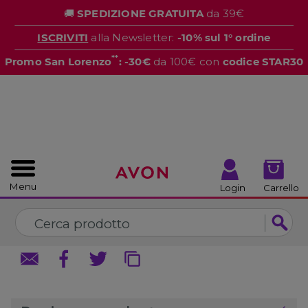
%
🚚
SPEDIZIONE GRATUITA
da 39€
CHIUDI
CHIUDI
ISCRIVITI
alla Newsletter:
-10% sul 1° ordine
**
Promo San Lorenzo
: -30€
da 100€ con
codice STAR30
Menu
Login
Carrello