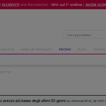
|
ISCRIVITI
alla Newsletter:
-10% sul 1° ordine
|
AVON ICO
CHIUDI
CHIUDI
E VELOCE
MAKE-UP VIRTUALE💄
PROMO
BLOG
TROVA L
SPF 50
 al
prezzo più basso degli ultimi 30 giorni
su www.avon.it, se non 