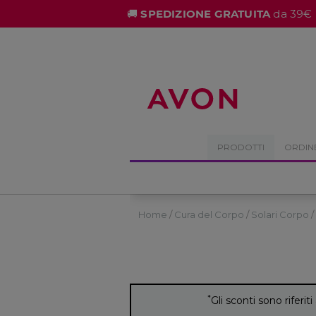
%
🚚
SPEDIZIONE GRATUITA
da 39€ 
PRODOTTI
ORDIN
Home
Cura del Corpo
Solari Corpo
*
Gli sconti sono riferiti