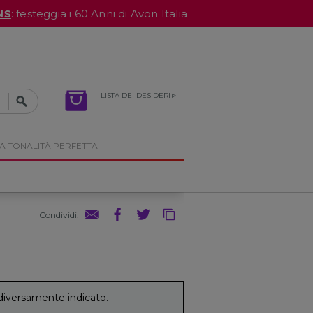
NS
: festeggia i 60 Anni di Avon Italia
LISTA DEI DESIDERI
A TONALITÀ PERFETTA
Condividi
:
diversamente indicato.