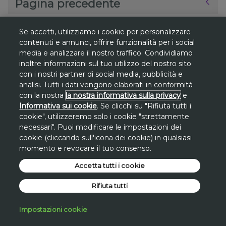
Pagina precedente
Se accetti, utilizziamo i cookie per personalizzare
contenuti e annunci, offrire funzionalità per i social
Una corretta cura delle mani può mantenerle giovani più a
lungo. Cura le tue dita industriose con le nostre
creme idratanti
media e analizzare il nostro traffico. Condividiamo
per le mani
, che contengono ingredienti nutrienti e deliziose
inoltre informazioni sul tuo utilizzo del nostro sito
fragranze a lunga durata. Scegli un
gel igienizzante
o uno
spray per le mani per assicurarti di tenerle pulite mentre sei in
con i nostri partner di social media, pubblicità e
movimento e concediti un balsamo per le mani dopo una lunga
analisi. Tutti i dati vengono elaborati in conformità
giornata di lavoro.
con la nostra
la nostra informativa sulla privacy
e
Informativa sui cookie
. Se clicchi su "Rifiuta tutti i
cookie", utilizzeremo solo i cookie "strettamente
necessari". Puoi modificare le impostazioni dei
*
Gli sconti sono riferiti al
prezzo più basso
cookie (cliccando sull'icona dei cookie) in qualsiasi
momento e revocare il tuo consenso.
degli ultimi 30 giorni
su www.avon.it, se
non diversamente indicato.
Accetta tutti i cookie
Rifiuta tutti
Impostazioni cookie