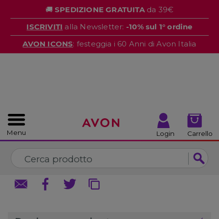
%
🚚
SPEDIZIONE GRATUITA
da 39€
CHIUDI
CHIUDI
ISCRIVITI
alla Newsletter:
-10% sul 1° ordine
AVON ICONS
: festeggia i 60 Anni di Avon Italia
Menu
Login
Carrello