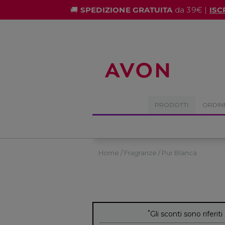
%
🚚
SPEDIZIONE GRATUITA
da 39€ |
ISC
PRODOTTI
ORDIN
Home
Fragranze
Pur Blanca
*
Gli sconti sono riferiti