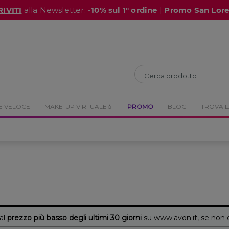
RIVITI
alla Newsletter:
-10% sul 1° ordine
|
Promo San Lor
CHIUDI
CHIUDI
E VELOCE
MAKE-UP VIRTUALE💄
PROMO
BLOG
TROVA L
 al
prezzo più basso degli ultimi 30 giorni
su www.avon.it, se non 