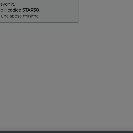
 avon.it.
lo il
codice STAR30
.
di una spesa minima.