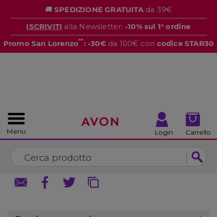
%
🚚
SPEDIZIONE GRATUITA
da 39€
CHIUDI
CHIUDI
ISCRIVITI
alla Newsletter:
-10% sul 1° ordine
**
Promo San Lorenzo
: -30€
da 100€ con
codice STAR30
Menu
Login
Carrello