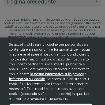
Pagina precedente
Acquista i migliori profumi da uomo su Avon. Scegli tra eau de
parfum e eau de toilette maschili. La nostra gamma offre aromi
adatti a qualsiasi stagione e occasione: da note agrumate per
la primavera e l'estate a essenze legnose per l'autunno e
l'inverno. I nostri profumi sono anche disponibili in set con
deodoranti
, detergenti e dopobarba. Prima di completare
l'ordine, dai un'occhiata alle nostre
fragranze da donna
per
Se accetti, utilizziamo i cookie per personalizzare
fare un regalo a una donna speciale.
contenuti e annunci, offrire funzionalità per i social
media e analizzare il nostro traffico. Condividiamo
inoltre informazioni sul tuo utilizzo del nostro sito
con i nostri partner di social media, pubblicità e
*
Gli sconti sono riferiti al
prezzo più basso
analisi. Tutti i dati vengono elaborati in conformità
degli ultimi 30 giorni
su www.avon.it, se
con la nostra
la nostra informativa sulla privacy
e
Informativa sui cookie
. Se clicchi su "Rifiuta tutti i
non diversamente indicato.
cookie", utilizzeremo solo i cookie "strettamente
necessari". Puoi modificare le impostazioni dei
**
Promozione
Promo San Lorenzo valida
cookie (cliccando sull'icona dei cookie) in qualsiasi
solo dal 7 al 10 agosto
sul sito avon.it.
momento e revocare il tuo consenso.
Lo
sconto di 30€
si applica, a fronte di una