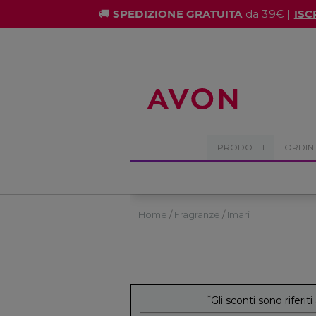
%
🚚
SPEDIZIONE GRATUITA
da 39€ |
ISC
PRODOTTI
ORDIN
Home
Fragranze
Imari
*
Gli sconti sono riferiti