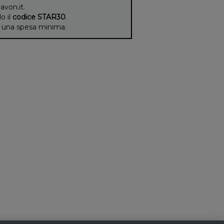
 avon.it.
lo il
codice STAR30
.
di una spesa minima.