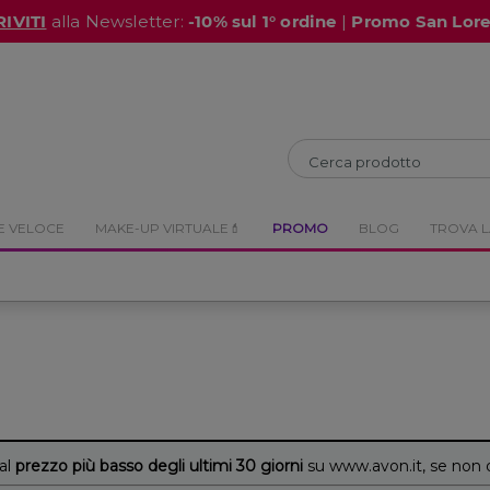
RIVITI
alla Newsletter:
-10% sul 1° ordine
|
Promo San Lor
CHIUDI
CHIUDI
E VELOCE
MAKE-UP VIRTUALE💄
PROMO
BLOG
TROVA L
 al
prezzo più basso degli ultimi 30 giorni
su www.avon.it, se non 