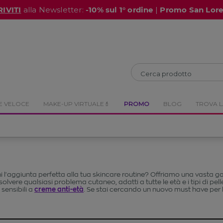
RIVITI
alla Newsletter:
-10% sul 1° ordine
|
Promo San Lor
CHIUDI
CHIUDI
E VELOCE
MAKE-UP VIRTUALE💄
PROMO
BLOG
TROVA L
i l'aggiunta perfetta alla tua skincare routine? Offriamo una vasta ga
isolvere qualsiasi problema cutaneo, adatti a tutte le età e i tipi di pel
i sensibili a
creme anti-età
. Se stai cercando un nuovo must have per la