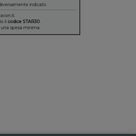
diversamente indicato.
 avon.it.
lo il
codice STAR30
.
di una spesa minima.