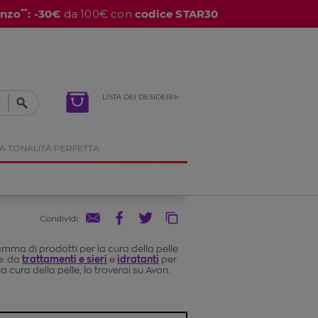
**
enzo
: -30€
da 100€ con
codice STAR30
LISTA DEI DESIDERI
A TONALITÀ PERFETTA
Condividi
:
mma di prodotti per la cura della pelle
le: da
trattamenti e sieri
e
idratanti
per
 cura della pelle, lo troverai su Avon.