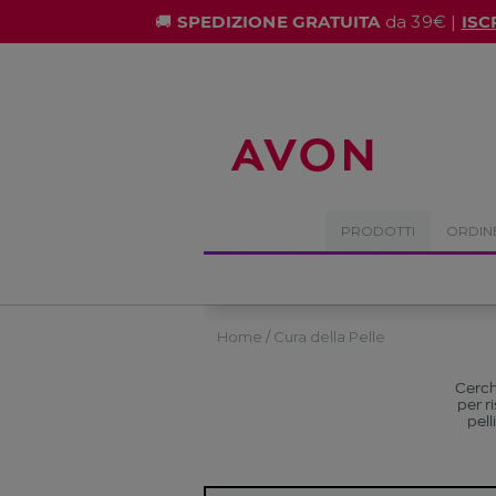
%
🚚
SPEDIZIONE GRATUITA
da 39€ |
ISC
PRODOTTI
ORDIN
Home
Cura della Pelle
Cerch
per r
pell