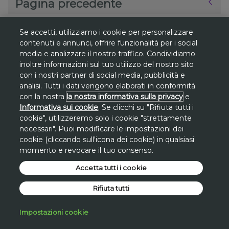
Pagina precedente
Se accetti, utilizziamo i cookie per personalizzare
contenuti e annunci, offrire funzionalità per i social
media e analizzare il nostro traffico. Condividiamo
*
inoltre informazioni sul tuo utilizzo del nostro sito
Gli sconti sono riferiti al
prezzo più basso
con i nostri partner di social media, pubblicità e
degli ultimi 30 giorni
su www.avon.it, se
analisi. Tutti i dati vengono elaborati in conformità
non diversamente indicato.
con la nostra
la nostra informativa sulla privacy
e
Informativa sui cookie
. Se clicchi su "Rifiuta tutti i
**
Promozione
Promo San Lorenzo valida
cookie", utilizzeremo solo i cookie "strettamente
solo dal 7 al 10 agosto
sul sito avon.it.
necessari". Puoi modificare le impostazioni dei
cookie (cliccando sull'icona dei cookie) in qualsiasi
Lo
sconto di 30€
si applica, a fronte di una
momento e revocare il tuo consenso.
spesa minima di 100€
, inserendo a carrello
il
Accetta tutti i cookie
codice STAR30
.
*Promo San Lorenzo applicata
Rifiuta tutti
direttamente sul valore dell'intero carrello a
fronte di una spesa minima.
Impostazioni cookie