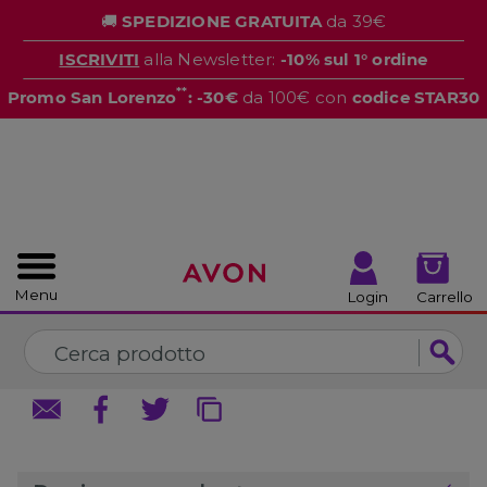
%
🚚
SPEDIZIONE GRATUITA
da 39€
CHIUDI
CHIUDI
ISCRIVITI
alla Newsletter:
-10% sul 1° ordine
**
Promo San Lorenzo
: -30€
da 100€ con
codice STAR30
Menu
Login
Carrello