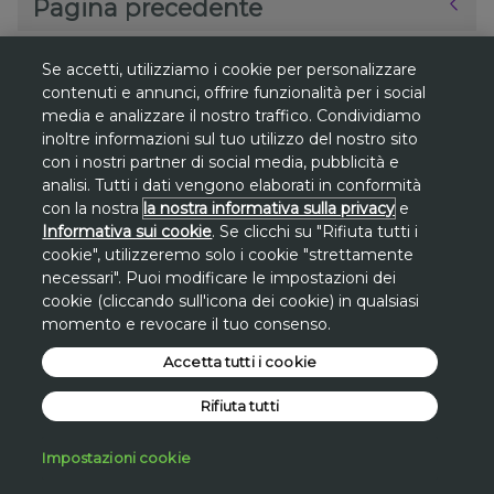
Pagina precedente
Se accetti, utilizziamo i cookie per personalizzare
contenuti e annunci, offrire funzionalità per i social
media e analizzare il nostro traffico. Condividiamo
*
inoltre informazioni sul tuo utilizzo del nostro sito
Gli sconti sono riferiti al
prezzo più basso
con i nostri partner di social media, pubblicità e
degli ultimi 30 giorni
su www.avon.it, se
analisi. Tutti i dati vengono elaborati in conformità
non diversamente indicato.
con la nostra
la nostra informativa sulla privacy
e
Informativa sui cookie
. Se clicchi su "Rifiuta tutti i
**
Promozione
Promo San Lorenzo valida
cookie", utilizzeremo solo i cookie "strettamente
solo dal 7 al 10 agosto
sul sito avon.it.
necessari". Puoi modificare le impostazioni dei
cookie (cliccando sull'icona dei cookie) in qualsiasi
Lo
sconto di 30€
si applica, a fronte di una
momento e revocare il tuo consenso.
spesa minima di 100€
, inserendo a carrello
il
Accetta tutti i cookie
codice STAR30
.
*Promo San Lorenzo applicata
Rifiuta tutti
direttamente sul valore dell'intero carrello a
fronte di una spesa minima.
Impostazioni cookie