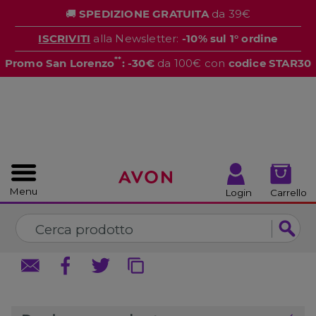
%
🚚
SPEDIZIONE GRATUITA
da 39€
CHIUDI
CHIUDI
ISCRIVITI
alla Newsletter:
-10% sul 1° ordine
**
Promo San Lorenzo
: -30€
da 100€ con
codice STAR30
Menu
Login
Carrello