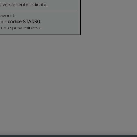
diversamente indicato.
 avon.it.
lo il
codice STAR30
.
di una spesa minima.