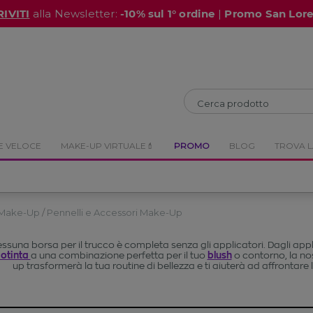
RIVITI
alla Newsletter:
-10% sul 1° ordine
|
Promo San Lor
CHIUDI
CHIUDI
E VELOCE
MAKE-UP VIRTUALE💄
PROMO
BLOG
TROVA L
i Make-Up
Pennelli e Accessori Make-Up
ssuna borsa per il trucco è completa senza gli applicatori. Dagli applic
otinta
a una combinazione perfetta per il tuo
blush
o contorno, la no
up trasformerà la tua routine di bellezza e ti aiuterà ad affrontare l