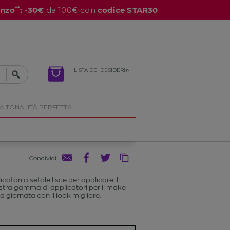
**
enzo
: -30€
da 100€ con
codice STAR30
LISTA DEI DESIDERI
A TONALITÀ PERFETTA
Condividi
:
atori a setole lisce per applicare il
stra gamma di applicatori per il make
a giornata con il look migliore.