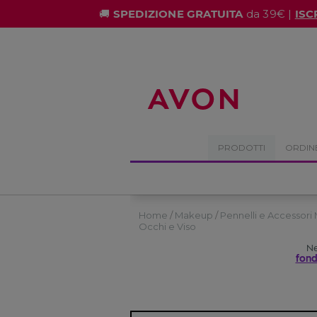
%
🚚
SPEDIZIONE GRATUITA
da 39€ |
ISC
PRODOTTI
ORDIN
Home
Makeup
Pennelli e Accessor
Occhi e Viso
Ne
fond