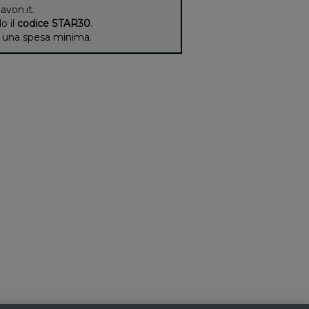
 avon.it.
lo il
codice STAR30
.
di una spesa minima.