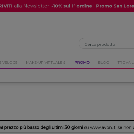
RIVITI
alla Newsletter:
-10% sul 1° ordine
|
Promo San Lor
CHIUDI
CHIUDI
E VELOCE
MAKE-UP VIRTUALE💄
PROMO
BLOG
TROVA L
 al
prezzo più basso degli ultimi 30 giorni
su www.avon.it, se non 