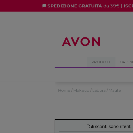
%
🚚
SPEDIZIONE GRATUITA
da 39€ |
ISC
PRODOTTI
ORDIN
Home
Makeup
Labbra
Matite
*
Gli sconti sono riferiti