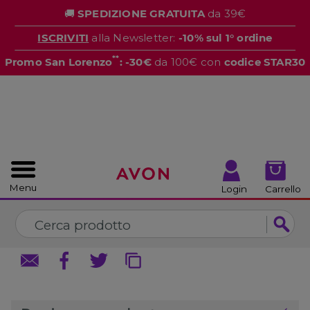
%
🚚
SPEDIZIONE GRATUITA
da 39€
CHIUDI
CHIUDI
ISCRIVITI
alla Newsletter:
-10% sul 1° ordine
**
Promo San Lorenzo
: -30€
da 100€ con
codice STAR30
Menu
Login
Carrello