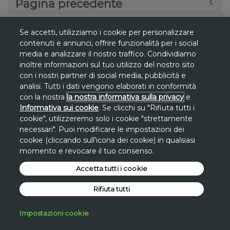
Pagina precedente
Se accetti, utilizziamo i cookie per personalizzare
contenuti e annunci, offrire funzionalità per i social
media e analizzare il nostro traffico. Condividiamo
*
inoltre informazioni sul tuo utilizzo del nostro sito
Gli sconti sono riferiti al
prezzo più basso
con i nostri partner di social media, pubblicità e
degli ultimi 30 giorni
su www.avon.it, se
analisi. Tutti i dati vengono elaborati in conformità
non diversamente indicato.
con la nostra
la nostra informativa sulla privacy
e
Informativa sui cookie
. Se clicchi su "Rifiuta tutti i
**
Promozione
Promo San Lorenzo valida
cookie", utilizzeremo solo i cookie "strettamente
solo dal 7 al 10 agosto
sul sito avon.it.
necessari". Puoi modificare le impostazioni dei
cookie (cliccando sull'icona dei cookie) in qualsiasi
Lo
sconto di 30€
si applica, a fronte di una
momento e revocare il tuo consenso.
spesa minima di 100€
, inserendo a carrello
il
Accetta tutti i cookie
codice STAR30
.
*Promo San Lorenzo applicata
Rifiuta tutti
direttamente sul valore dell'intero carrello a
fronte di una spesa minima.
Impostazioni cookie