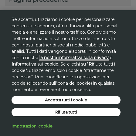
Se accetti, utilizziamo i cookie per personalizzare
contenuti e annunci, offrire funzionalità per i social
media e analizzare il nostro traffico. Condividiamo
*
Gli sconti sono riferiti al
prezzo più basso
inoltre informazioni sul tuo utilizzo del nostro sito
degli ultimi 30 giorni
su www.avon.it, se non
con i nostri partner di social media, pubblicità e
diversamente indicato.
analisi. Tutti i dati vengono elaborati in conformità
con la nostra
la nostra informativa sulla privacy
e
**
Promozione
Promo San Lorenzo valida solo
Informativa sui cookie
. Se clicchi su "Rifiuta tutti i
cookie", utilizzeremo solo i cookie "strettamente
dal 7 al 10 agosto
sul sito avon.it.
necessari". Puoi modificare le impostazioni dei
Lo
sconto di 30€
si applica, a fronte di una
cookie (cliccando sull'icona dei cookie) in qualsiasi
spesa minima di 100€
, inserendo a carrello il
momento e revocare il tuo consenso.
codice STAR30
.
Accetta tutti i cookie
*Promo San Lorenzo applicata direttamente
sul valore dell'intero carrello a fronte di una
Rifiuta tutti
spesa minima.
Impostazioni cookie