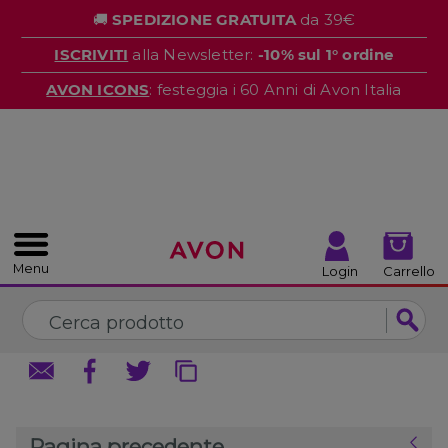
%
🚚
SPEDIZIONE GRATUITA
da 39€
CHIUDI
CHIUDI
ISCRIVITI
alla Newsletter:
-10% sul 1° ordine
AVON ICONS
: festeggia i 60 Anni di Avon Italia
Menu
Login
Carrello
Pagina precedente