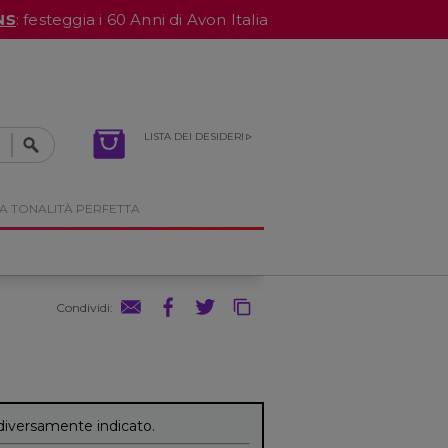
NS
: festeggia i 60 Anni di Avon Italia
LISTA DEI DESIDERI
A TONALITÀ PERFETTA
Condividi
:
diversamente indicato.