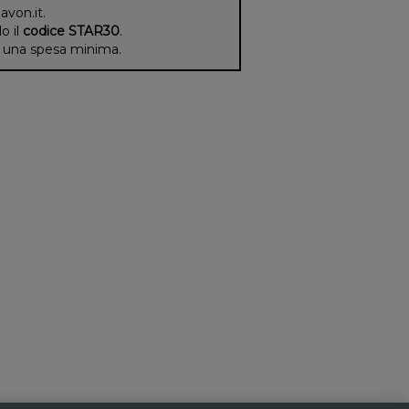
 avon.it.
lo il
codice STAR30
.
di una spesa minima.