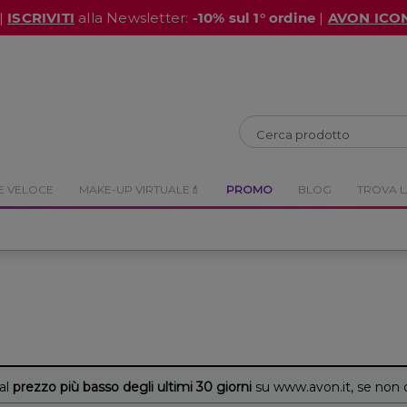
|
ISCRIVITI
alla Newsletter:
-10% sul 1° ordine
|
AVON ICO
CHIUDI
CHIUDI
E VELOCE
MAKE-UP VIRTUALE💄
PROMO
BLOG
TROVA L
 al
prezzo più basso degli ultimi 30 giorni
su www.avon.it, se non 