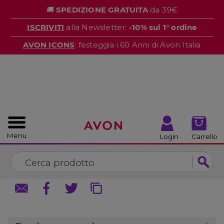
%
🚚
SPEDIZIONE GRATUITA
da 39€
CHIUDI
CHIUDI
ISCRIVITI
alla Newsletter:
-10% sul 1° ordine
AVON ICONS
: festeggia i 60 Anni di Avon Italia
Menu
Login
Carrello