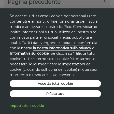
Pagina precedente
Se accetti, utilizziamo i cookie per personalizzare
contenuti e annunci, offrire funzionalità per i social
media e analizzare il nostro traffico. Condividiamo
*
inoltre informazioni sul tuo utilizzo del nostro sito
Gli sconti sono riferiti al
prezzo più basso
con i nostri partner di social media, pubblicità e
degli ultimi 30 giorni
su www.avon.it, se
analisi. Tutti i dati vengono elaborati in conformità
non diversamente indicato.
con la nostra
la nostra informativa sulla privacy
e
Informativa sui cookie
. Se clicchi su "Rifiuta tutti i
cookie", utilizzeremo solo i cookie "strettamente
necessari". Puoi modificare le impostazioni dei
cookie (cliccando sull'icona dei cookie) in qualsiasi
momento e revocare il tuo consenso.
Accetta tutti i cookie
Rifiuta tutti
Impostazioni cookie