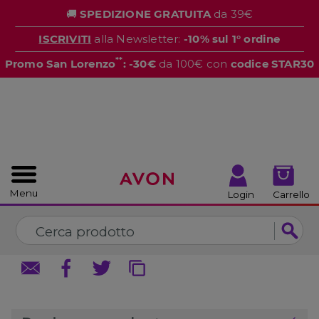
%
🚚
SPEDIZIONE GRATUITA
da 39€
CHIUDI
CHIUDI
ISCRIVITI
alla Newsletter:
-10% sul 1° ordine
**
Promo San Lorenzo
: -30€
da 100€ con
codice STAR30
Menu
Login
Carrello