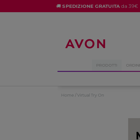
%
🚚
SPEDIZIONE GRATUITA
da 39€ 
PRODOTTI
ORDIN
Home
Virtual Try On