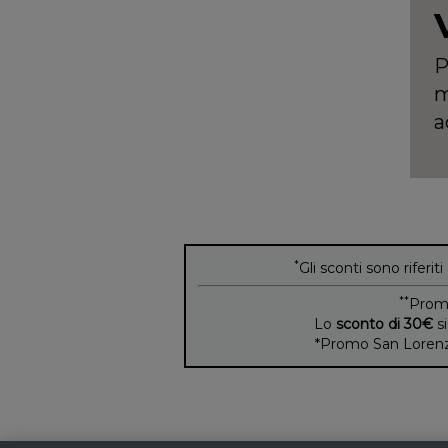
P
m
a
*
Gli sconti sono riferiti
**
Prom
Lo
sconto di 30€
si
*Promo San Lorenzo 