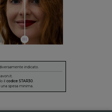
diversamente indicato.
 avon.it.
lo il
codice STAR30
.
di una spesa minima.