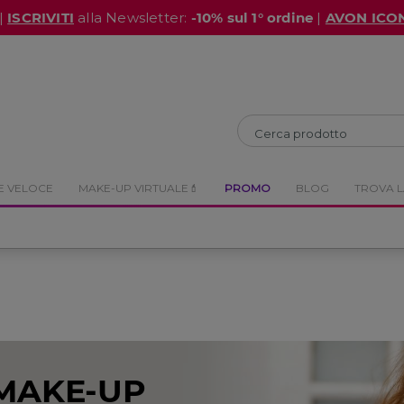
|
ISCRIVITI
alla Newsletter:
-10% sul 1° ordine
|
AVON ICO
CHIUDI
CHIUDI
E VELOCE
MAKE-UP VIRTUALE💄
PROMO
BLOG
TROVA L
MAKE-UP