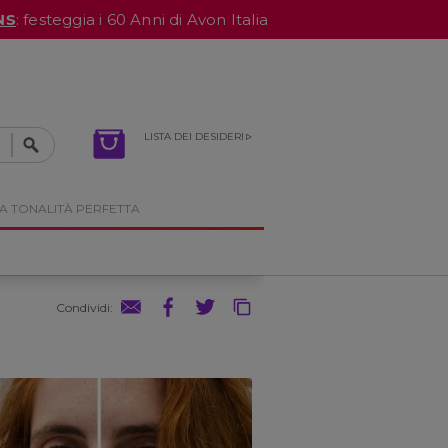
NS
: festeggia i 60 Anni di Avon Italia
LISTA DEI DESIDERI
A TONALITÀ PERFETTA
Condividi
: