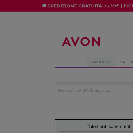
%
🚚
SPEDIZIONE GRATUITA
da 39€ |
ISC
PRODOTTI
ORDIN
Home
NOVITÀ
Fragranze
*
Gli sconti sono riferiti