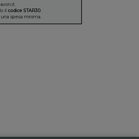
 avon.it.
lo il
codice STAR30
.
di una spesa minima.