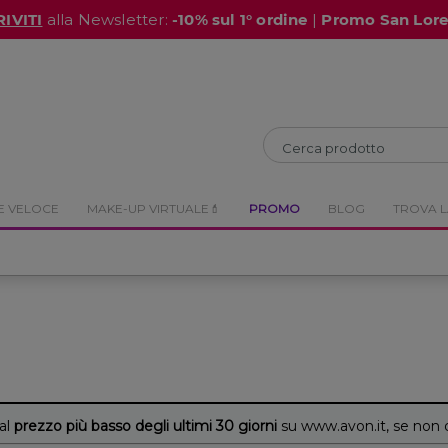
RIVITI
alla Newsletter:
-10% sul 1° ordine
|
Promo San Lor
CHIUDI
CHIUDI
E VELOCE
MAKE-UP VIRTUALE💄
PROMO
BLOG
TROVA L
 al
prezzo più basso degli ultimi 30 giorni
su www.avon.it, se non 