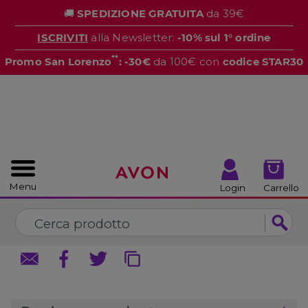
%
🚚
SPEDIZIONE GRATUITA
da 39€
CHIUDI
CHIUDI
ISCRIVITI
alla Newsletter:
-10% sul 1° ordine
**
Promo San Lorenzo
: -30€
da 100€ con
codice STAR30
Menu
Login
Carrello