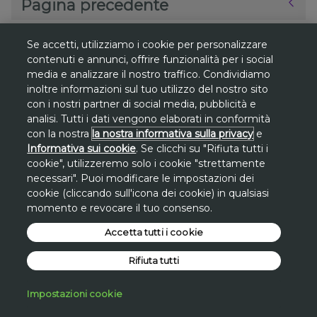
Pagina precedente
Se accetti, utilizziamo i cookie per personalizzare
contenuti e annunci, offrire funzionalità per i social
media e analizzare il nostro traffico. Condividiamo
*
inoltre informazioni sul tuo utilizzo del nostro sito
Gli sconti sono riferiti al
prezzo più basso
con i nostri partner di social media, pubblicità e
degli ultimi 30 giorni
su www.avon.it, se
analisi. Tutti i dati vengono elaborati in conformità
non diversamente indicato.
con la nostra
la nostra informativa sulla privacy
e
Informativa sui cookie
. Se clicchi su "Rifiuta tutti i
**
Promozione
Promo San Lorenzo valida
cookie", utilizzeremo solo i cookie "strettamente
solo dal 7 al 10 agosto
sul sito avon.it.
necessari". Puoi modificare le impostazioni dei
cookie (cliccando sull'icona dei cookie) in qualsiasi
Lo
sconto di 30€
si applica, a fronte di una
momento e revocare il tuo consenso.
spesa minima di 100€
, inserendo a carrello
il
Accetta tutti i cookie
codice STAR30
.
*Promo San Lorenzo applicata
Rifiuta tutti
direttamente sul valore dell'intero carrello a
fronte di una spesa minima.
Impostazioni cookie