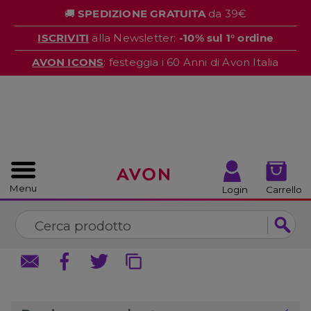
%
🚚
SPEDIZIONE GRATUITA
da 39€
CHIUDI
CHIUDI
ISCRIVITI
alla Newsletter:
-10% sul 1° ordine
AVON ICONS
: festeggia i 60 Anni di Avon Italia
Menu
Login
Carrello