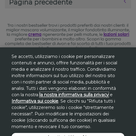
Pagina precedente
Tra i nostri bestseller trovi i prodotti preferiti dai nostri clienti: il
miglior mascara volumizzante, il miglior fondotinta illuminante,
la migliore
crema
rigenerante per pelli mature, le
lozioni solari
preferite per i bambini e molto altro. Scopri la gamma
completa dei bestseller di Avon e fai scorta di tutti i tuoi prodotti
di bellezza e cosmetici preferiti.
Se accetti, utilizziamo i cookie per personalizzare
contenuti e annunci, offrire funzionalità per i social
media e analizzare il nostro traffico. Condividiamo
inoltre informazioni sul tuo utilizzo del nostro sito
*
Gli sconti sono riferiti al
prezzo più basso
con i nostri partner di social media, pubblicità e
degli ultimi 30 giorni
su www.avon.it, se
analisi. Tutti i dati vengono elaborati in conformità
non diversamente indicato.
con la nostra
la nostra informativa sulla privacy
e
Informativa sui cookie
. Se clicchi su "Rifiuta tutti i
**
cookie", utilizzeremo solo i cookie "strettamente
Promozione
Promo San Lorenzo valida
necessari". Puoi modificare le impostazioni dei
solo dal 7 al 10 agosto
sul sito avon.it.
cookie (cliccando sull'icona dei cookie) in qualsiasi
Lo
sconto di 30€
si applica, a fronte di una
momento e revocare il tuo consenso.
spesa minima di 100€
, inserendo a carrello