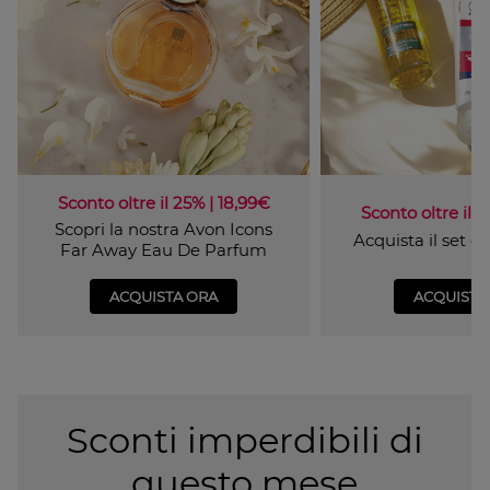
Sconto oltre il 25% | 18,99€
Sconto oltre il 4
Scopri la nostra Avon Icons
Acquista il set 
Far Away Eau De Parfum
ACQUISTA ORA
ACQUISTA
Sconti imperdibili di
questo mese