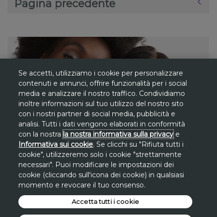
Pagina precedente
Se accetti, utilizziamo i cookie per personalizzare
contenuti e annunci, offrire funzionalità per i social
media e analizzare il nostro traffico. Condividiamo
inoltre informazioni sul tuo utilizzo del nostro sito
con i nostri partner di social media, pubblicità e
analisi. Tutti i dati vengono elaborati in conformità
con la nostra
la nostra informativa sulla privacy
e
Informativa sui cookie
. Se clicchi su "Rifiuta tutti i
cookie", utilizzeremo solo i cookie "strettamente
necessari". Puoi modificare le impostazioni dei
SCOPRI LA LINEA
cookie (cliccando sull'icona dei cookie) in qualsiasi
MAKE-UP
momento e revocare il tuo consenso.
Accetta tutti i cookie
POWER STAY
*