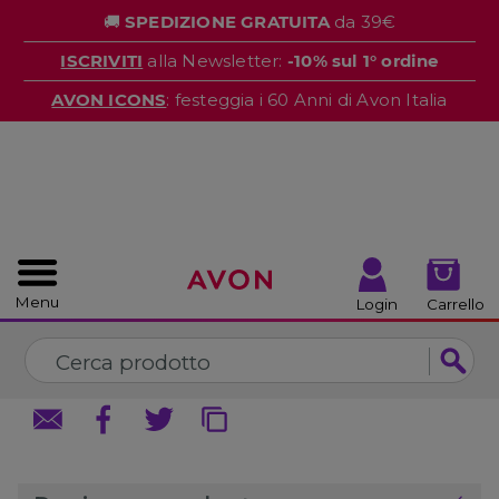
%
🚚
SPEDIZIONE GRATUITA
da 39€
CHIUDI
CHIUDI
ISCRIVITI
alla Newsletter:
-10% sul 1° ordine
AVON ICONS
: festeggia i 60 Anni di Avon Italia
Menu
Login
Carrello