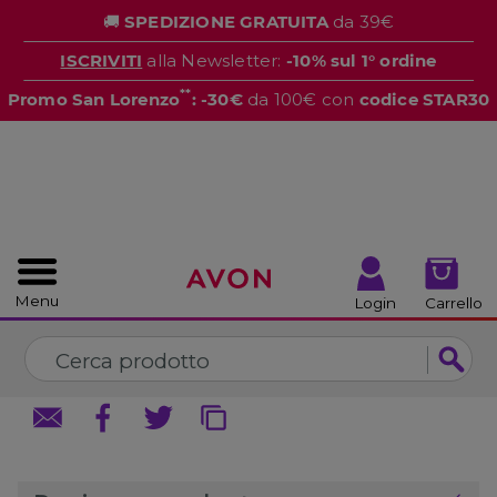
%
🚚
SPEDIZIONE GRATUITA
da 39€
CHIUDI
CHIUDI
ISCRIVITI
alla Newsletter:
-10% sul 1° ordine
**
Promo San Lorenzo
: -30€
da 100€ con
codice STAR30
Menu
Login
Carrello