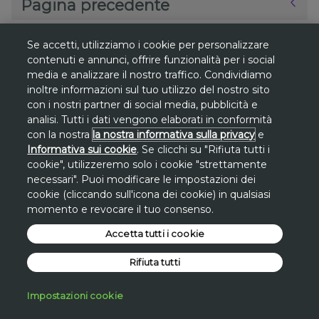
Pagina precedente
Se accetti, utilizziamo i cookie per personalizzare
contenuti e annunci, offrire funzionalità per i social
media e analizzare il nostro traffico. Condividiamo
*
inoltre informazioni sul tuo utilizzo del nostro sito
Gli sconti sono riferiti al
prezzo più basso
con i nostri partner di social media, pubblicità e
degli ultimi 30 giorni
su www.avon.it, se
analisi. Tutti i dati vengono elaborati in conformità
non diversamente indicato.
con la nostra
la nostra informativa sulla privacy
e
Informativa sui cookie
. Se clicchi su "Rifiuta tutti i
**
Promozione
Promo San Lorenzo valida
cookie", utilizzeremo solo i cookie "strettamente
solo dal 7 al 10 agosto
sul sito avon.it.
necessari". Puoi modificare le impostazioni dei
cookie (cliccando sull'icona dei cookie) in qualsiasi
Lo
sconto di 30€
si applica, a fronte di una
momento e revocare il tuo consenso.
spesa minima di 100€
, inserendo a carrello
il
Accetta tutti i cookie
codice STAR30
.
*Promo San Lorenzo applicata
Rifiuta tutti
direttamente sul valore dell'intero carrello a
fronte di una spesa minima.
Impostazioni cookie